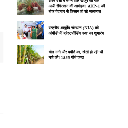
अरब देशों में उगने वाले खजूर को रास
आयी रेगिस्तान की आबोहवा, ADP-1 की
बंपर पैदावार से किसान हो रहे मालामाल
राष्ट्रीय आयुर्वेद संस्थान (NIA) की
ओपीडी में ‘ब्रेस्टफीडिंग कक्ष’ का शुभारंभ
खेत गन्ने और पपीते का, खेती हो रही थी
नशे की! 1555 पौधे जब्त