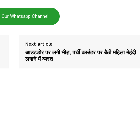
Company
n Our Whatsapp Channel
About
Contact us
Next article
Subscription Plans
आउटडोर पर लगी भीड़, पर्ची काउंटर पर बैठी महिला मेहंदी
My account
लगाने में व्यस्त
E NOW