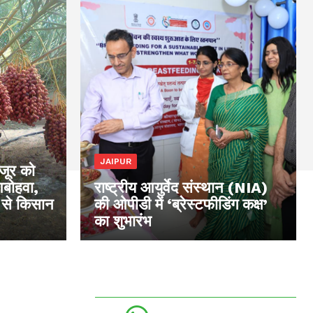
JAIPUR
खजूर को
आबोहवा,
राष्ट्रीय आयुर्वेद संस्थान (NIA)
 से किसान
की ओपीडी में ‘ब्रेस्टफीडिंग कक्ष’
का शुभारंभ