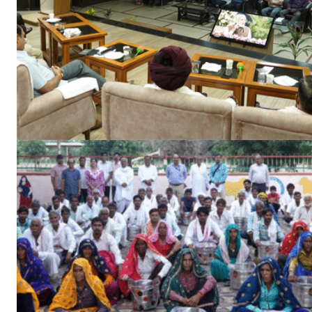
Jagruk 
Vishwasniy
Akhb
SUBSCRIB