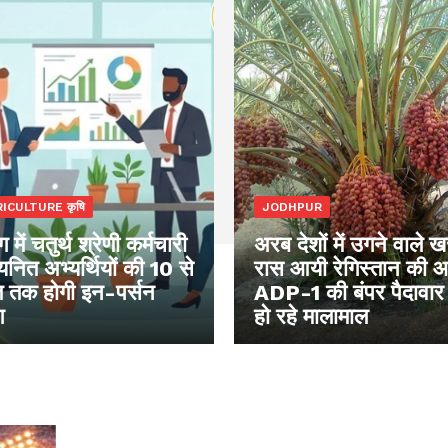
ICULTURE कृषि
JODHPUR
 में चतुर्थ श्रेणी कर्मचारी
अरब देशों में उगने वाले 
नित अभ्यर्थियों की 10 से
रास आयी रेगिस्तान की 
 तक होगी इन-पर्सन
ADP-1 की बंपर पैदावार
ग
हो रहे मालामाल