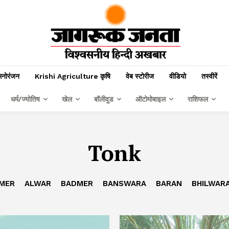
मनोरंजन
Krishi Agriculture कृषि
वेब स्टोरीज
वीडियो
तस्वीरें
धर्म/ज्योतिष
खेल
बॉलीवुड
ऑटोमोबाइल
राशिफल
Tonk
MER
ALWAR
BADMER
BANSWARA
BARAN
BHILWAR