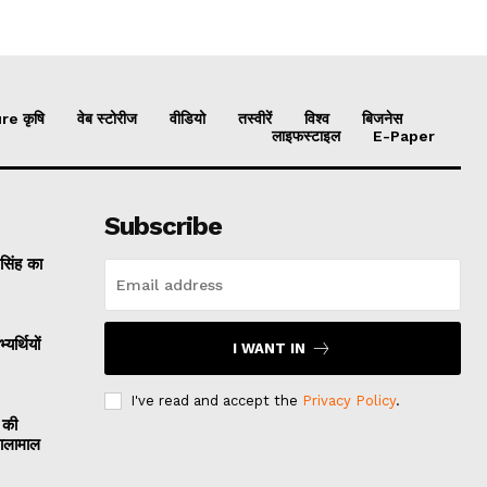
re कृषि
वेब स्टोरीज
वीडियो
तस्वीरें
विश्व
बिजनेस
लाइफस्टाइल
E-Paper
Subscribe
 सिंह का
यर्थियों
I WANT IN
I've read and accept the
Privacy Policy
.
 की
मालामाल