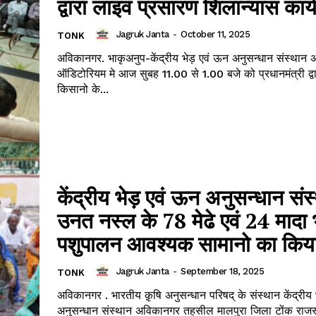
द्वारा लाइव प्रसारण शिलान्यास कार्
Jagruk Janta
-
October 11, 2025
TONK
अविकानगर. भाकृअनुप-केंद्रीय भेड़ एवं ऊन अनुसन्धान संस्थान
Janta
ऑडिटोरियम मे आज सुबह 11.00 से 1.00 बजे को प्रधानमंत्री द्वा
किसानो के...
a Hindi
aar
Company
About
केंद्रीय भेड़ एवं ऊन अनुसन्धान संस
Contact us
उनत नस्ल के 78 मेढे एवं 24 मादा भ
Subscription Plans
पशुपालन आवश्यक सामानो का किय
My account
Jagruk Janta
-
September 18, 2025
TONK
अविकानगर . भारतीय क़ृषि अनुसन्धान परिषद् के संस्थान केंद्रीय
E NOW
अनुसन्धान संस्थान अविकानगर तहसील मालपुरा जिला टोंक राज