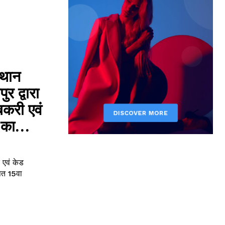
्थान
 द्वारा
बकरी एवं
 का...
 एवं केड
ित 15वा