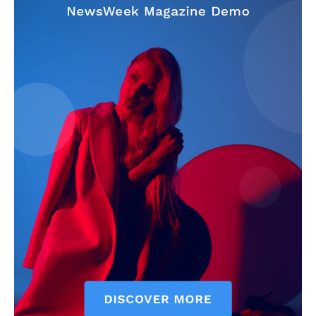
Jagruk Janta
Vishwasniya Hindi Akhbaar