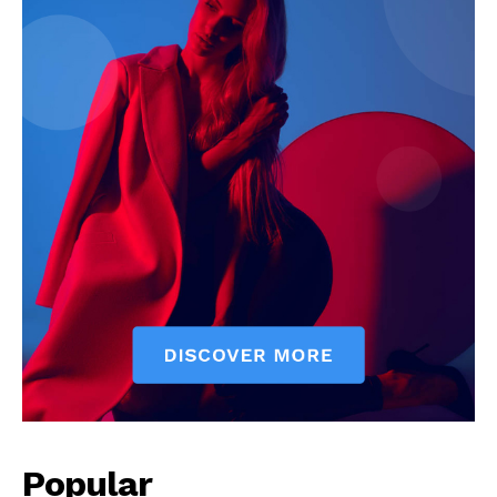
Jagruk Janta
Vishwasniya Hindi Akhbaar
Popular