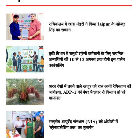
सचिवालय मे खाद्य मंत्री ने किया Jaipur के महेन्द्र
सिंह का सम्मान
कृषि विभाग में चतुर्थ श्रेणी कर्मचारी के लिए चयनित
SUBSCRIBE NOW
अभ्यर्थियों की 10 से 12 अगस्त तक होगी इन-पर्सन
काउंसलिंग
अरब देशों में उगने वाले खजूर को रास आयी रेगिस्तान की
Company
आबोहवा, ADP-1 की बंपर पैदावार से किसान हो रहे
मालामाल
About
Contact us
राष्ट्रीय आयुर्वेद संस्थान (NIA) की ओपीडी में
Subscription Plans
‘ब्रेस्टफीडिंग कक्ष’ का शुभारंभ
My account