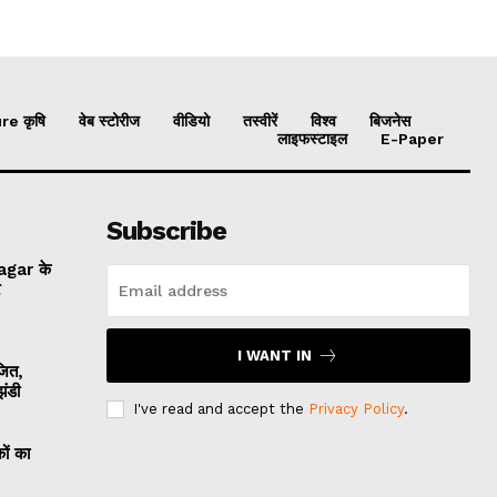
re कृषि
वेब स्टोरीज
वीडियो
तस्वीरें
विश्व
बिजनेस
लाइफस्टाइल
E-Paper
Subscribe
Nagar के
र
I WANT IN
जित,
ंडी
I've read and accept the
Privacy Policy
.
ों का