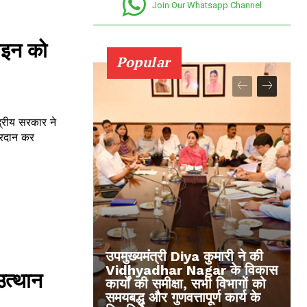
Join Our Whatsapp Channel
लाइन को
Popular
्रीय सरकार ने
प्रदान कर
उपमुख्यमंत्री Diya कुमारी ने की
Vidhyadhar Nagar के विकास
उत्थान
कार्यों की समीक्षा, सभी विभागों को
समयबद्ध और गुणवत्तापूर्ण कार्य के