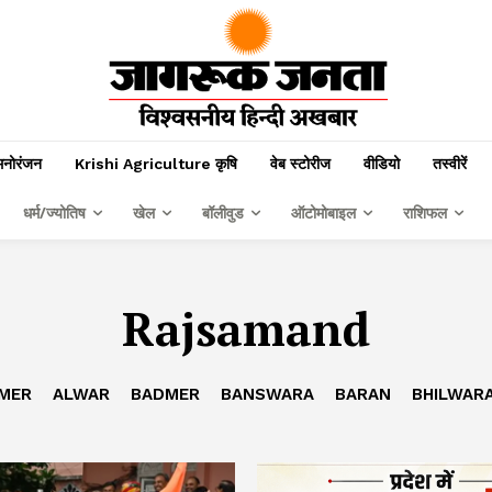
मनोरंजन
Krishi Agriculture कृषि
वेब स्टोरीज
वीडियो
तस्वीरें
धर्म/ज्योतिष
खेल
बॉलीवुड
ऑटोमोबाइल
राशिफल
Rajsamand
MER
ALWAR
BADMER
BANSWARA
BARAN
BHILWAR