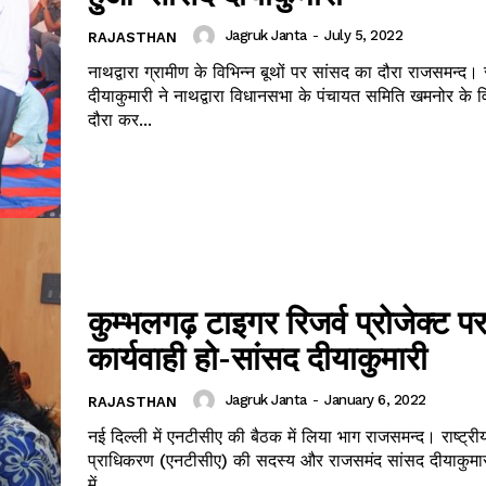
Jagruk Janta
-
July 5, 2022
RAJASTHAN
नाथद्वारा ग्रामीण के विभिन्न बूथों पर सांसद का दौरा राजसमन्द। सांसद
दीयाकुमारी ने नाथद्वारा विधानसभा के पंचायत समिति खमनोर के वि
दौरा कर...
Janta
a Hindi
aar
Company
About
कुम्भलगढ़ टाइगर रिजर्व प्रोजेक्ट प
Contact us
Subscription Plans
कार्यवाही हो-सांसद दीयाकुमारी
My account
Jagruk Janta
-
January 6, 2022
RAJASTHAN
नई दिल्ली में एनटीसीए की बैठक में लिया भाग राजसमन्द। राष्ट्रीय बाघ संरक्षण
प्राधिकरण (एनटीसीए) की सदस्य और राजसमंद सांसद दीयाकुमारी
E NOW
में...