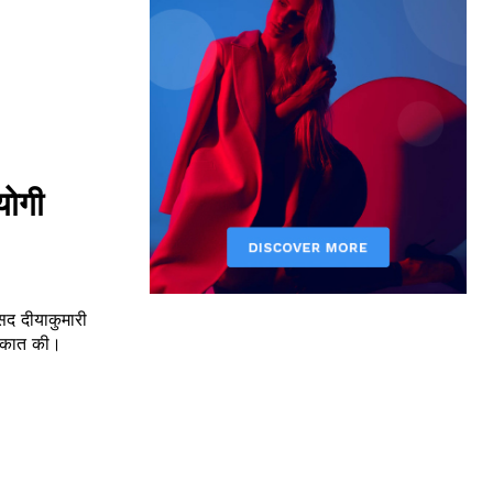
योगी
ुलाकात की।