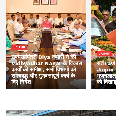
JAIPUR
JAIPUR
उपमुख्यमंत्री Diya कुमारी ने की
Vidhyadhar Nagar के विकास
संत ravi
कार्यों की समीक्षा, सभी विभागों को
Jaipur म
समयबद्ध और गुणवत्तापूर्ण कार्य के
भजनलाल श
दिए निर्देश
को दिखाई