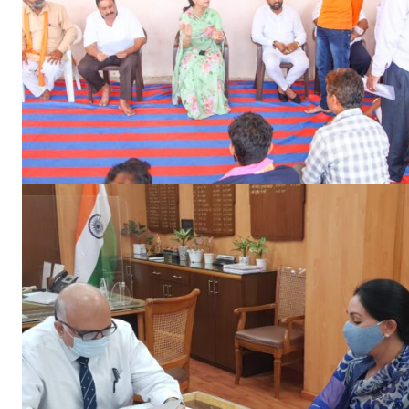
Jagruk 
Vishwasniy
Akhb
SUBSCRIB