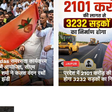
das समरसता कार्यक्रम
JAIPUR
ें आयोजित, सीएम
र्मा ने कलश वंदन रथों
प्रदेश में 2101 करोड़ की
 झंडी
होगा 3232 सड़कों का निर