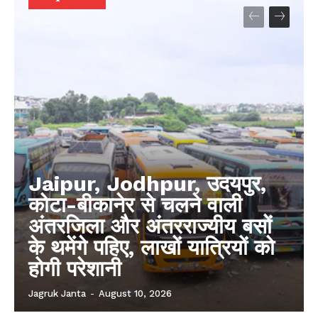
Jaipur, Jodhpur, उदयपुर,
कोटा-बीकानेर से चलने वाली
अंतरजिला और अंतरराज्यीय बसों
के थमेंगे पहिए, लाखों यात्रियों को
होगी परेशानी
Jagruk Janta
-
August 10, 2026