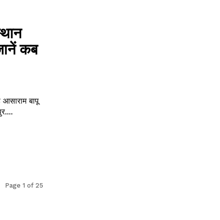
्थान
ानें कब
े आसाराम बापू
र राहत प्रदान की है। जोधपुर....
Page 1 of 25