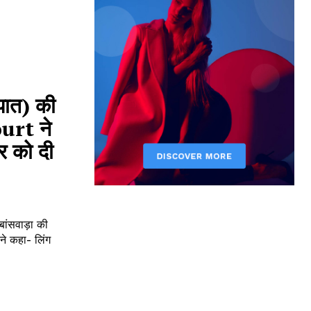
पात) की
urt ने
र को दी
ंसवाड़ा की
 ने कहा- लिंग