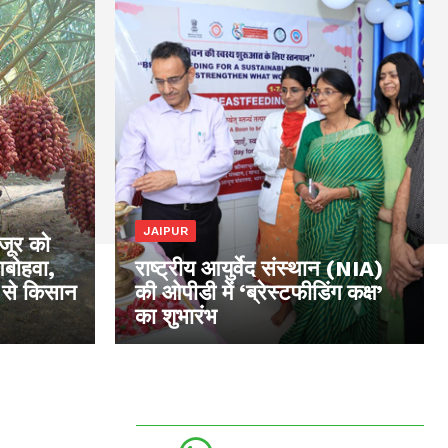
JAIPUR
खजूर को
आबोहवा,
राष्ट्रीय आयुर्वेद संस्थान (NIA)
 से किसान
की ओपीडी में ‘ब्रेस्टफीडिंग कक्ष’
का शुभारंभ