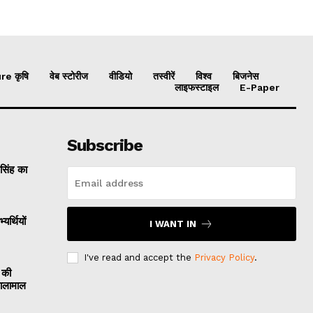
re कृषि
वेब स्टोरीज
वीडियो
तस्वीरें
विश्व
बिजनेस
लाइफस्टाइल
E-Paper
Subscribe
 सिंह का
यर्थियों
I WANT IN
I've read and accept the
Privacy Policy
.
 की
मालामाल