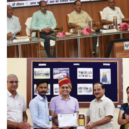
Jagruk 
Vishwasniy
Akhb
SUBSCRIB