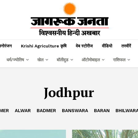
मनोरंजन
Krishi Agriculture कृषि
वेब स्टोरीज
वीडियो
तस्वीरें
धर्म/ज्योतिष
खेल
बॉलीवुड
ऑटोमोबाइल
राशिफल
Jodhpur
MER
ALWAR
BADMER
BANSWARA
BARAN
BHILWAR