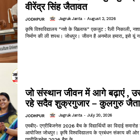
वीरेंद्र सिंह जैतावत
Jagruk Janta
-
August 2, 2026
JODHPUR
कृषि विश्वविद्यालय "नशे के खिलाफ" एकजुट : रैली निकाली, नशा
Janta
निर्माण की ली शपथ। जोधपुर। जीवन है अनमोल हमारा, इसे यूं
a Hindi
aar
Company
About
Contact us
जो संस्थान जीवन में आगे बढ़ाएं , 
Subscription Plans
रहे सदैव शुक्रगुजार – कुलगुरु जैत
My account
Jagruk Janta
-
July 20, 2026
JODHPUR
एमबीए- एग्रीबिजनेस 2026 बैच के विद्यार्थियों का विदाई समारोह 
आयोजित जोधपुर। कृषि विश्वविद्यालय के प्रबंधन संकाय की ओर से एमबीए-
E NOW
एग्रीबिजनेस 2026 बैच के...