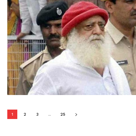
1
2
3
...
25