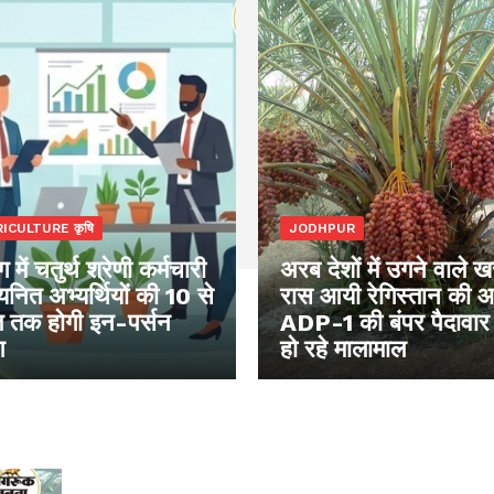
ICULTURE कृषि
JODHPUR
 में चतुर्थ श्रेणी कर्मचारी
अरब देशों में उगने वाले 
नित अभ्यर्थियों की 10 से
रास आयी रेगिस्तान की 
 तक होगी इन-पर्सन
ADP-1 की बंपर पैदावार
ग
हो रहे मालामाल