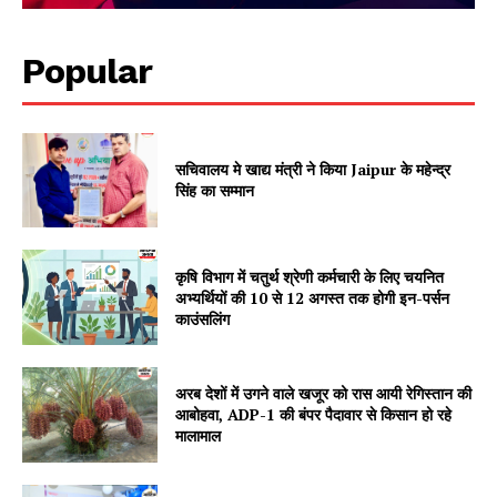
Popular
सचिवालय मे खाद्य मंत्री ने किया Jaipur के महेन्द्र
Jagruk Janta
सिंह का सम्मान
Vishwasniya Hindi Akhbaar
कृषि विभाग में चतुर्थ श्रेणी कर्मचारी के लिए चयनित
अभ्यर्थियों की 10 से 12 अगस्त तक होगी इन-पर्सन
काउंसलिंग
अरब देशों में उगने वाले खजूर को रास आयी रेगिस्तान की
आबोहवा, ADP-1 की बंपर पैदावार से किसान हो रहे
मालामाल
SUBSCRIBE NOW