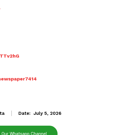
/
Janta
9LTTv2hG
a Hindi
aar
Company
inewspaper7414
About
Contact us
Subscription Plans
ta
Date:
July 5, 2026
My account
n Our Whatsapp Channel