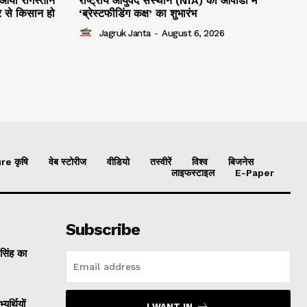
 आयी रेगिस्तान
राष्ट्रीय आयुर्वेद संस्थान (NIA) की ओपीडी में
 से किसान हो
‘ब्रेस्टफीडिंग कक्ष’ का शुभारंभ
Jagruk Janta
-
August 6, 2026
re कृषि
वेब स्टोरीज
वीडियो
तस्वीरें
विश्व
बिजनेस
लाइफस्टाइल
E-Paper
Subscribe
 सिंह का
यर्थियों
I WANT IN