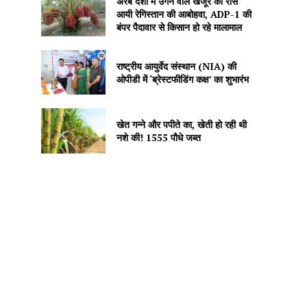
अरब देशों में उगने वाले खजूर को रास
आयी रेगिस्तान की आबोहवा, ADP-1 की
बंपर पैदावार से किसान हो रहे मालामाल
राष्ट्रीय आयुर्वेद संस्थान (NIA) की
ओपीडी में ‘ब्रेस्टफीडिंग कक्ष’ का शुभारंभ
खेत गन्ने और पपीते का, खेती हो रही थी
नशे की! 1555 पौधे जब्त