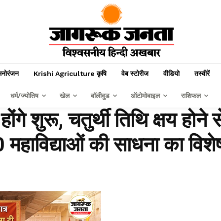
मनोरंजन
Krishi Agriculture कृषि
वेब स्टोरीज
वीडियो
तस्वीरें
धर्म/ज्योतिष
खेल
बॉलीवुड
ऑटोमोबाइल
राशिफल
ंगे शुरू, चतुर्थी तिथि क्षय होने स
0 महाविद्याओं की साधना का विशे