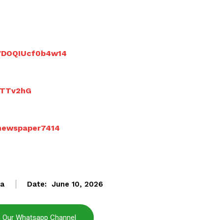
4VDOQIUcf0b4w14
Janta
a Hindi
9LTTv2hG
aar
Company
inewspaper7414
About
Contact us
Subscription Plans
ta
Date:
June 10, 2026
My account
n Our Whatsapp Channel