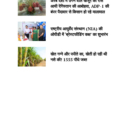
अरब देशों में उगने वाले खजूर को रास
आयी रेगिस्तान की आबोहवा, ADP-1 की
बंपर पैदावार से किसान हो रहे मालामाल
राष्ट्रीय आयुर्वेद संस्थान (NIA) की
ओपीडी में ‘ब्रेस्टफीडिंग कक्ष’ का शुभारंभ
खेत गन्ने और पपीते का, खेती हो रही थी
नशे की! 1555 पौधे जब्त