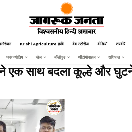
मनोरंजन
Krishi Agriculture कृषि
वेब स्टोरीज
वीडियो
तस्वीरें
धर्म/ज्योतिष
खेल
बॉलीवुड
ऑटोमोबाइल
राशिफल
म ने एक साथ बदला कूल्हे और घुटन