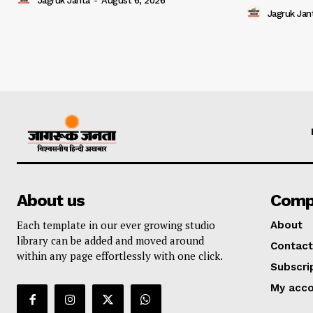
Jagruk Janta
-
August 6, 2026
Jagruk Jan
About us
Comp
Each template in our ever growing studio
About
library can be added and moved around
Contact
within any page effortlessly with one click.
Subscri
My acc