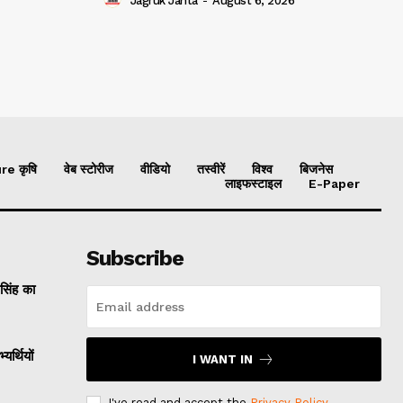
Jagruk Janta
-
August 6, 2026
re कृषि
वेब स्टोरीज
वीडियो
तस्वीरें
विश्व
बिजनेस
लाइफस्टाइल
E-Paper
Subscribe
 सिंह का
यर्थियों
I WANT IN
I've read and accept the
Privacy Policy
.