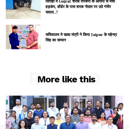
सिरोही में Gujrat शराब तस्करी के आरोपों से मचा
हड़कंप, बॉर्डर के पास शराब गोदाम पर उठे गंभीर
My account
सवाल..?
सचिवालय मे खाद्य मंत्री ने किया Jaipur के महेन्द्र
सिंह का सम्मान
RELATED
More like this