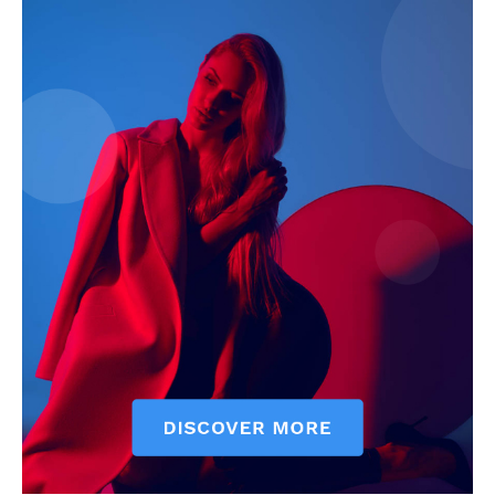
Jagruk Janta
Vishwasniya Hindi Akhbaar