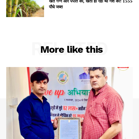
खेत गन्ने और पपीते का, खेती हो रही थी नशे की! 1555
पौधे जब्त
RELATED
More like this