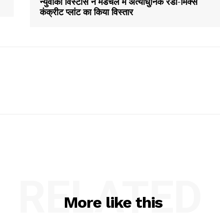
न्युवोको विस्टास ने मेडचल में अत्याधुनिक रेडी-मिक्स
कंक्रीट प्लांट का किया विस्तार
Contact us
Subscription Plans
My account
E NOW
RELATED
More like this