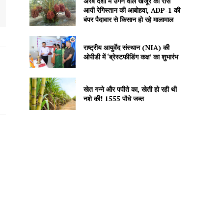
अरब देशों में उगने वाले खजूर को रास
आयी रेगिस्तान की आबोहवा, ADP-1 की
बंपर पैदावार से किसान हो रहे मालामाल
राष्ट्रीय आयुर्वेद संस्थान (NIA) की
ओपीडी में ‘ब्रेस्टफीडिंग कक्ष’ का शुभारंभ
खेत गन्ने और पपीते का, खेती हो रही थी
नशे की! 1555 पौधे जब्त