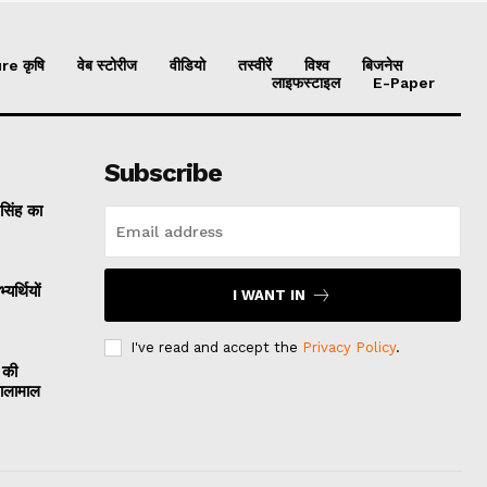
re कृषि
वेब स्टोरीज
वीडियो
तस्वीरें
विश्व
बिजनेस
लाइफस्टाइल
E-Paper
Subscribe
 सिंह का
यर्थियों
I WANT IN
I've read and accept the
Privacy Policy
.
 की
मालामाल