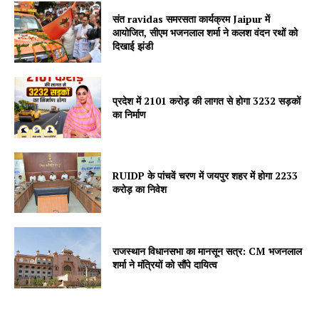
संत ravidas समरसता कार्यक्रम Jaipur में
Jagruk Janta
आयोजित, सीएम भजनलाल शर्मा ने कलश वंदन रथों को
दिखाई झंडी
Vishwasniya Hindi Akhbaar
प्रदेश में 2101 करोड़ की लागत से होगा 3232 सड़कों
का निर्माण
RUIDP के पांचवें चरण में जयपुर शहर में होगा 2233
करोड़ का निवेश
SUBSCRIBE NOW
राजस्थान विधानसभा का मानसून सत्र: CM भजनलाल
शर्मा ने मंत्रियों को सौंपे दायित्व
Company