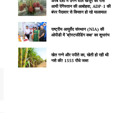
अरब देशों में उगने वाले खजूर को रास
आयी रेगिस्तान की आबोहवा, ADP-1 की
बंपर पैदावार से किसान हो रहे मालामाल
राष्ट्रीय आयुर्वेद संस्थान (NIA) की
ओपीडी में ‘ब्रेस्टफीडिंग कक्ष’ का शुभारंभ
खेत गन्ने और पपीते का, खेती हो रही थी
नशे की! 1555 पौधे जब्त