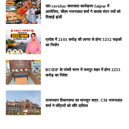
संत ravidas समरसता कार्यक्रम Jaipur में
Jagruk Janta
आयोजित, सीएम भजनलाल शर्मा ने कलश वंदन रथों को
दिखाई झंडी
Vishwasniya Hindi Akhbaar
प्रदेश में 2101 करोड़ की लागत से होगा 3232 सड़कों
का निर्माण
RUIDP के पांचवें चरण में जयपुर शहर में होगा 2233
करोड़ का निवेश
SUBSCRIBE NOW
राजस्थान विधानसभा का मानसून सत्र: CM भजनलाल
शर्मा ने मंत्रियों को सौंपे दायित्व
Company