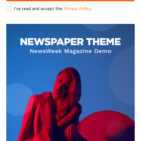
Jagruk Janta
I've read and accept the
Privacy Policy
.
Vishwasniya Hindi Akhbaar
SUBSCRIBE NOW
Company