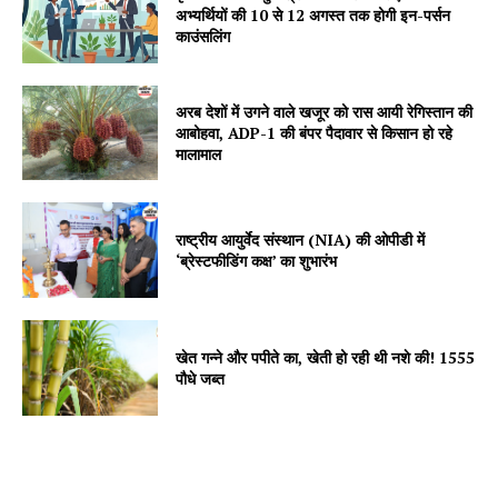
अभ्यर्थियों की 10 से 12 अगस्त तक होगी इन-पर्सन
काउंसलिंग
SUBSCRIBE NOW
अरब देशों में उगने वाले खजूर को रास आयी रेगिस्तान की
आबोहवा, ADP-1 की बंपर पैदावार से किसान हो रहे
मालामाल
Company
राष्ट्रीय आयुर्वेद संस्थान (NIA) की ओपीडी में
‘ब्रेस्टफीडिंग कक्ष’ का शुभारंभ
About
Contact us
Subscription Plans
खेत गन्ने और पपीते का, खेती हो रही थी नशे की! 1555
पौधे जब्त
My account