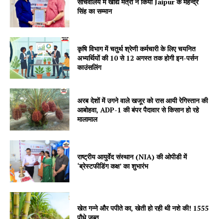
सचिवालय मे खाद्य मंत्री ने किया Jaipur के महेन्द्र
सिंह का सम्मान
Jagruk Janta
कृषि विभाग में चतुर्थ श्रेणी कर्मचारी के लिए चयनित
Vishwasniya Hindi Akhbaar
अभ्यर्थियों की 10 से 12 अगस्त तक होगी इन-पर्सन
काउंसलिंग
अरब देशों में उगने वाले खजूर को रास आयी रेगिस्तान की
आबोहवा, ADP-1 की बंपर पैदावार से किसान हो रहे
मालामाल
राष्ट्रीय आयुर्वेद संस्थान (NIA) की ओपीडी में
‘ब्रेस्टफीडिंग कक्ष’ का शुभारंभ
SUBSCRIBE NOW
खेत गन्ने और पपीते का, खेती हो रही थी नशे की! 1555
पौधे जब्त