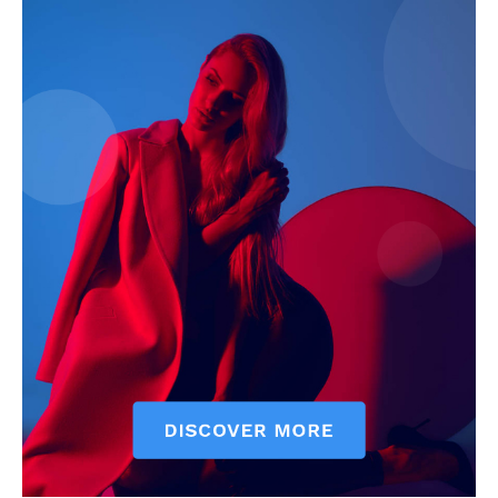
Jagruk Janta
Vishwasniya Hindi Akhbaar