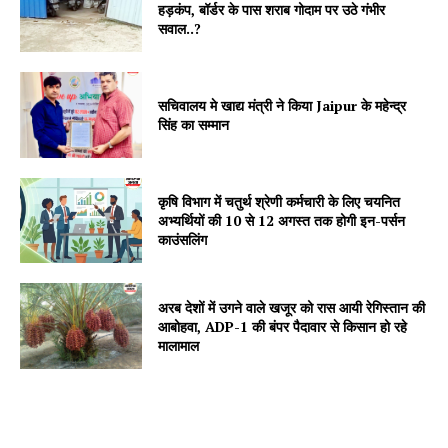
हड़कंप, बॉर्डर के पास शराब गोदाम पर उठे गंभीर
Jagruk Janta
सवाल..?
Vishwasniya Hindi Akhbaar
सचिवालय मे खाद्य मंत्री ने किया Jaipur के महेन्द्र
सिंह का सम्मान
कृषि विभाग में चतुर्थ श्रेणी कर्मचारी के लिए चयनित
अभ्यर्थियों की 10 से 12 अगस्त तक होगी इन-पर्सन
काउंसलिंग
अरब देशों में उगने वाले खजूर को रास आयी रेगिस्तान की
SUBSCRIBE NOW
आबोहवा, ADP-1 की बंपर पैदावार से किसान हो रहे
मालामाल
Company