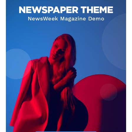
Jagruk Janta
Vishwasniya Hindi Akhbaar