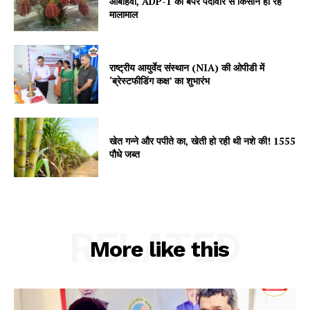
आबोहवा, ADP-1 की बंपर पैदावार से किसान हो रहे
मालामाल
Subscription Plans
My account
राष्ट्रीय आयुर्वेद संस्थान (NIA) की ओपीडी में
‘ब्रेस्टफीडिंग कक्ष’ का शुभारंभ
खेत गन्ने और पपीते का, खेती हो रही थी नशे की! 1555
पौधे जब्त
RELATED
More like this