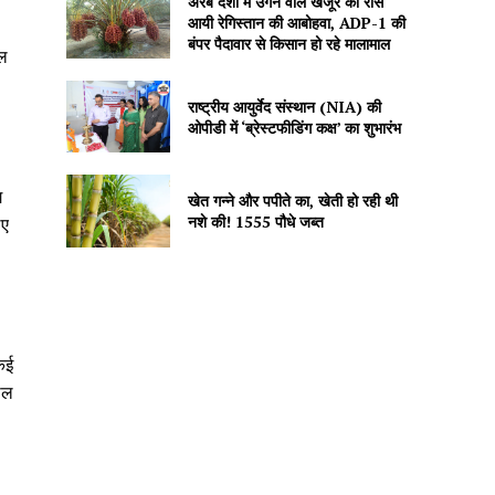
अरब देशों में उगने वाले खजूर को रास
आयी रेगिस्तान की आबोहवा, ADP-1 की
बंपर पैदावार से किसान हो रहे मालामाल
जल
राष्ट्रीय आयुर्वेद संस्थान (NIA) की
ओपीडी में ‘ब्रेस्टफीडिंग कक्ष’ का शुभारंभ
ग
खेत गन्ने और पपीते का, खेती हो रही थी
नशे की! 1555 पौधे जब्त
िए
 कई
ाल