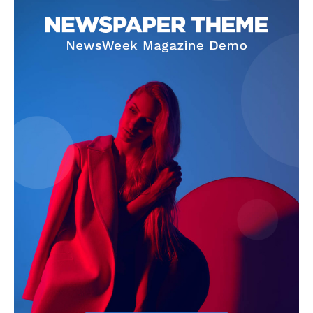
Jagruk Janta
Vishwasniya Hindi Akhbaar