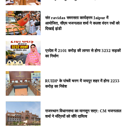
Jagruk Janta
संत ravidas समरसता कार्यक्रम Jaipur में
आयोजित, सीएम भजनलाल शर्मा ने कलश वंदन रथों को
Vishwasniya Hindi Akhbaar
दिखाई झंडी
प्रदेश में 2101 करोड़ की लागत से होगा 3232 सड़कों
का निर्माण
RUIDP के पांचवें चरण में जयपुर शहर में होगा 2233
करोड़ का निवेश
SUBSCRIBE NOW
राजस्थान विधानसभा का मानसून सत्र: CM भजनलाल
शर्मा ने मंत्रियों को सौंपे दायित्व