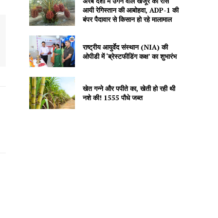
अरब देशों में उगने वाले खजूर को रास
आयी रेगिस्तान की आबोहवा, ADP-1 की
बंपर पैदावार से किसान हो रहे मालामाल
राष्ट्रीय आयुर्वेद संस्थान (NIA) की
ओपीडी में ‘ब्रेस्टफीडिंग कक्ष’ का शुभारंभ
खेत गन्ने और पपीते का, खेती हो रही थी
नशे की! 1555 पौधे जब्त