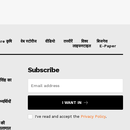
re कृषि
वेब स्टोरीज
वीडियो
तस्वीरें
विश्व
बिजनेस
लाइफस्टाइल
E-Paper
Subscribe
 सिंह का
यर्थियों
I WANT IN
I've read and accept the
Privacy Policy
.
 की
मालामाल