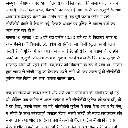
जयपुर।
विद्याधर नगर थाना क्षेत्र से एक दिल दहला देने वाला मामला सामने
आया है, जिसमें एक घरेलू नौकरानी पर अपने ही मालिक के पालतू कुत्ते के साथ
अमानवीय व्यवहार करने का आरोप लगा है. यह पूरी घटना फ्लैट में लगे
सीसीटीवी कैमरे में कैद हो गई, जिसके आधार पर पुलिस ने मामला दर्ज कर
जांच शुरू कर दी है.
मामला 10 जुलाई 2025 की रात करीब 10:30 बजे का है. विद्याधर नगर के
रुपम एंक्लेव की निवासी, 50 वर्षीय डॉ संगीता, जो निजी स्कूल का संचालन
करती है, ने पुलिस में शिकायत दर्ज करवाई है. डॉ संगीता ने बताया कि उन्होंने
अपने पालतू कुत्ते, सोफी (एक मादा कुत्ता), की देखभाल के लिए मध्य प्रदेश के
शाजापुर जिले की रहने वाली मंजू कंवर को नौकरानी के रूप में रखा था. लेकिन
कुछ समय से सोफी मंजू को देखकर डरने लगी थी. जब उसने यूं ही सीसीटीवी
फुटेज चेक किया, तब सारा मामला सामने आया.
मंजू को सोफी का ख्याल रखने और उसे खाना-पानी देने की जिम्मेदारी दी गई
थी. लेकिन जब संगीता ने अपने फ्लैट में लगे सीसीटीवी फुटेज की जांच की, तो
वे जो देखा, उससे स्तब्ध रह गई. सीसीटीवी फुटेज में साफ दिख रहा है कि मंजू
ने सोफी के साथ बर्बरतापूर्ण व्यवहार किया. उसने सोफी को उल्टा लटकाकर लंबे
समय तक रखा और इस दौरान उसे बेरहमी से पीटा. फुटेज में सोफी दर्द से
चीखती और तड़पती नजर आ रही है लेकिन मंजू ने उसे छोड़ा नहीं. इतना ही