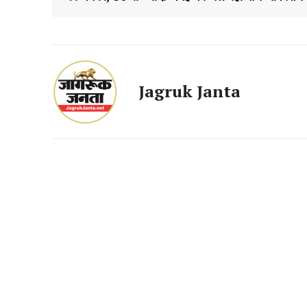
Jagruk Janta
Jagruk 
Vishwasniy
Akhb