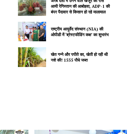
अरब देशों में उगने वाले खजूर को रास
आयी रेगिस्तान की आबोहवा, ADP-1 की
बंपर पैदावार से किसान हो रहे मालामाल
राष्ट्रीय आयुर्वेद संस्थान (NIA) की
ओपीडी में ‘ब्रेस्टफीडिंग कक्ष’ का शुभारंभ
खेत गन्ने और पपीते का, खेती हो रही थी
नशे की! 1555 पौधे जब्त