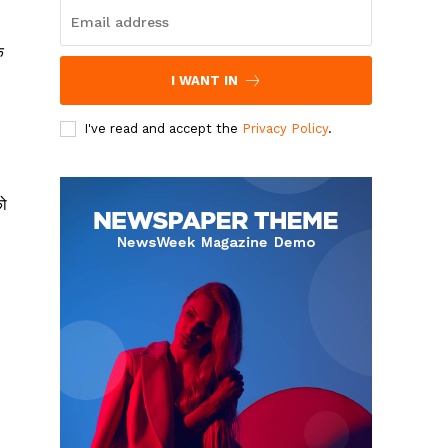
े
I WANT IN
I've read and accept the
Privacy Policy
.
को