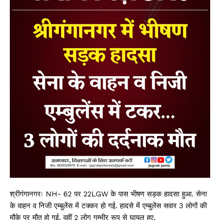
श्रीगंगानगरः NH- 62 पर 22LGW के पास भीषण सड़क हादसा हुआ. सेना
के वाहन व निजी एम्बुलेंस में टक्कर हो गई. हादसे में एम्बुलेंस सवार 3 लोगों की
मौके पर मौत हो गई. वहीं 2 लोग गम्भीर रूप से घायल हुए.