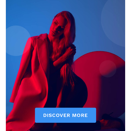
Jagruk Janta
Vishwasniya Hindi Akhbaar