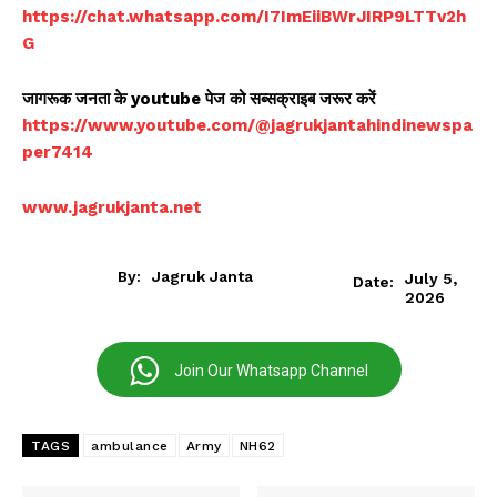
https://chat.whatsapp.com/I7ImEiiBWrJIRP9LTTv2h
G
जागरूक जनता के youtube पेज को सब्सक्राइब जरूर करें
https://www.youtube.com/@jagrukjantahindinewspa
per7414
www.jagrukjanta.net
By:
Jagruk Janta
July 5,
Date:
2026
Join Our Whatsapp Channel
TAGS
ambulance
Army
NH62