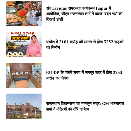
संत ravidas समरसता कार्यक्रम Jaipur में
Jagruk Janta
आयोजित, सीएम भजनलाल शर्मा ने कलश वंदन रथों को
दिखाई झंडी
Vishwasniya Hindi Akhbaar
प्रदेश में 2101 करोड़ की लागत से होगा 3232 सड़कों
का निर्माण
RUIDP के पांचवें चरण में जयपुर शहर में होगा 2233
करोड़ का निवेश
SUBSCRIBE NOW
राजस्थान विधानसभा का मानसून सत्र: CM भजनलाल
शर्मा ने मंत्रियों को सौंपे दायित्व
Company