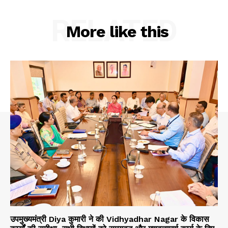
RELATED
About
More like this
Contact us
Subscription Plans
My account
उपमुख्यमंत्री Diya कुमारी ने की Vidhyadhar Nagar के विकास