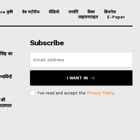
re कृषि
वेब स्टोरीज
वीडियो
तस्वीरें
विश्व
बिजनेस
लाइफस्टाइल
E-Paper
Subscribe
 सिंह का
यर्थियों
I WANT IN
I've read and accept the
Privacy Policy
.
 की
मालामाल