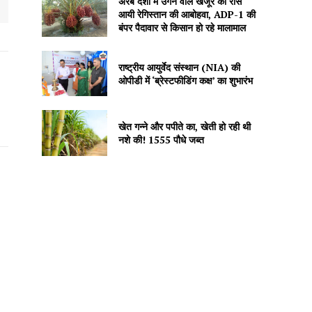
अरब देशों में उगने वाले खजूर को रास
आयी रेगिस्तान की आबोहवा, ADP-1 की
बंपर पैदावार से किसान हो रहे मालामाल
राष्ट्रीय आयुर्वेद संस्थान (NIA) की
ओपीडी में ‘ब्रेस्टफीडिंग कक्ष’ का शुभारंभ
खेत गन्ने और पपीते का, खेती हो रही थी
नशे की! 1555 पौधे जब्त