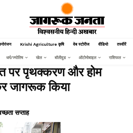
मनोरंजन
Krishi Agriculture कृषि
वेब स्टोरीज
वीडियो
तस्वीरें
धर्म/ज्योतिष
खेल
बॉलीवुड
ऑटोमोबाइल
राशिफल
रोत पर पृथक्करण और होम
लेकर जागरूक किया
च्छता सप्ताह