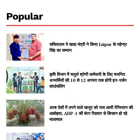
Popular
सचिवालय मे खाद्य मंत्री ने किया Jaipur के महेन्द्र
Jagruk Janta
सिंह का सम्मान
Vishwasniya Hindi Akhbaar
कृषि विभाग में चतुर्थ श्रेणी कर्मचारी के लिए चयनित
अभ्यर्थियों की 10 से 12 अगस्त तक होगी इन-पर्सन
काउंसलिंग
अरब देशों में उगने वाले खजूर को रास आयी रेगिस्तान की
आबोहवा, ADP-1 की बंपर पैदावार से किसान हो रहे
मालामाल
SUBSCRIBE NOW