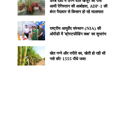
अरब देशों में उगने वाले खजूर को रास
आयी रेगिस्तान की आबोहवा, ADP-1 की
बंपर पैदावार से किसान हो रहे मालामाल
राष्ट्रीय आयुर्वेद संस्थान (NIA) की
ओपीडी में ‘ब्रेस्टफीडिंग कक्ष’ का शुभारंभ
खेत गन्ने और पपीते का, खेती हो रही थी
नशे की! 1555 पौधे जब्त