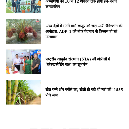
अभ्यर्थियों की 10 से 12 अगस्त तक होगी इन-पर्सन
About
काउंसलिंग
Contact us
Subscription Plans
अरब देशों में उगने वाले खजूर को रास आयी रेगिस्तान की
आबोहवा, ADP-1 की बंपर पैदावार से किसान हो रहे
My account
मालामाल
राष्ट्रीय आयुर्वेद संस्थान (NIA) की ओपीडी में
‘ब्रेस्टफीडिंग कक्ष’ का शुभारंभ
खेत गन्ने और पपीते का, खेती हो रही थी नशे की! 1555
पौधे जब्त