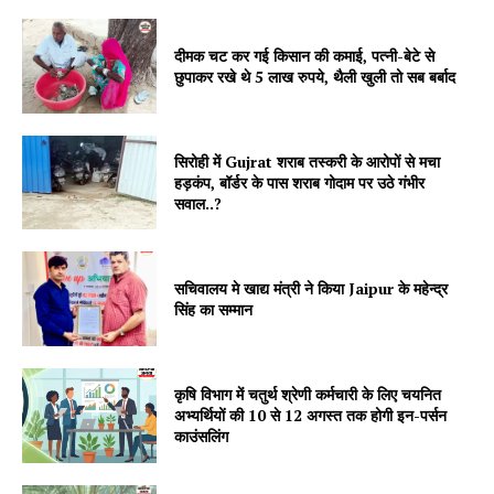
दीमक चट कर गई किसान की कमाई, पत्नी-बेटे से
छुपाकर रखे थे 5 लाख रुपये, थैली खुली तो सब बर्बाद
सिरोही में Gujrat शराब तस्करी के आरोपों से मचा
हड़कंप, बॉर्डर के पास शराब गोदाम पर उठे गंभीर
SUBSCRIBE NOW
सवाल..?
सचिवालय मे खाद्य मंत्री ने किया Jaipur के महेन्द्र
Company
सिंह का सम्मान
About
Contact us
कृषि विभाग में चतुर्थ श्रेणी कर्मचारी के लिए चयनित
अभ्यर्थियों की 10 से 12 अगस्त तक होगी इन-पर्सन
Subscription Plans
काउंसलिंग
My account