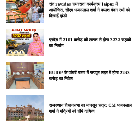
संत ravidas समरसता कार्यक्रम Jaipur में
आयोजित, सीएम भजनलाल शर्मा ने कलश वंदन रथों को
Jagruk Janta
दिखाई झंडी
Vishwasniya Hindi Akhbaar
प्रदेश में 2101 करोड़ की लागत से होगा 3232 सड़कों
का निर्माण
RUIDP के पांचवें चरण में जयपुर शहर में होगा 2233
करोड़ का निवेश
SUBSCRIBE NOW
राजस्थान विधानसभा का मानसून सत्र: CM भजनलाल
शर्मा ने मंत्रियों को सौंपे दायित्व
Company