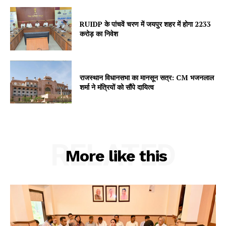
SUBSCRIBE NOW
RUIDP के पांचवें चरण में जयपुर शहर में होगा 2233
करोड़ का निवेश
Company
राजस्थान विधानसभा का मानसून सत्र: CM भजनलाल
About
शर्मा ने मंत्रियों को सौंपे दायित्व
Contact us
Subscription Plans
My account
RELATED
More like this