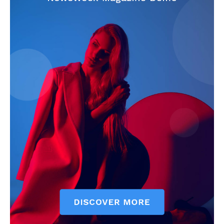
Jagruk Janta
Vishwasniya Hindi Akhbaar