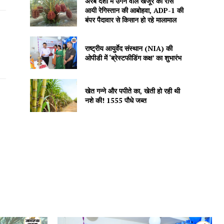
अरब देशों में उगने वाले खजूर को रास
आयी रेगिस्तान की आबोहवा, ADP-1 की
बंपर पैदावार से किसान हो रहे मालामाल
राष्ट्रीय आयुर्वेद संस्थान (NIA) की
ओपीडी में ‘ब्रेस्टफीडिंग कक्ष’ का शुभारंभ
खेत गन्ने और पपीते का, खेती हो रही थी
नशे की! 1555 पौधे जब्त