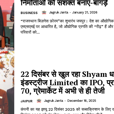
निर्माताओं को सशक्त बनाएं-बागड़े
Jagruk Janta
-
January 21, 2026
BUSINESS
“राजस्थान बिज़नेस फ़ोरम”का शुभारंभ जयपुर। देश का औद्योगिक विकास मुख्यतः
Janta
एमएसएमई पर आधारित है, जो औद्योगिक प्रगति की “रीढ़” हैं और क
परिवारों को...
a Hindi
aar
Company
About
Contact us
22 दिसंबर से खुल रहा Shyam ध
Subscription Plans
इंडस्ट्रीज Limited का IPO, प्रा
My account
₹70, ग्रेमार्केट में अभी से ही तेजी
Jagruk Janta
-
December 16, 2025
JAIPUR
E NOW
कंपनी का यह इश्यू 22 दिसंबर 2025 को सब्सक्रिप्शन के लिए