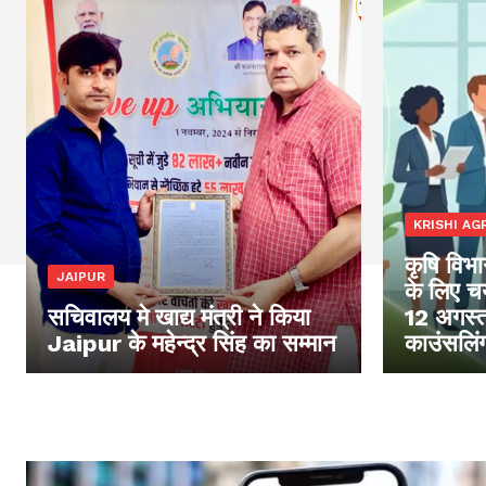
KRISHI AGR
कृषि विभाग
JAIPUR
के लिए चय
सचिवालय मे खाद्य मंत्री ने किया
12 अगस्त
Jaipur के महेन्द्र सिंह का सम्मान
काउंसलिं