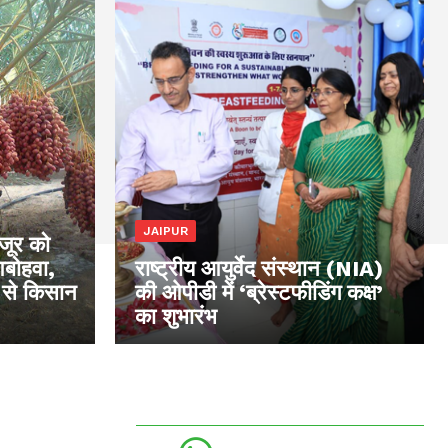
JAIPUR
खजूर को
आबोहवा,
राष्ट्रीय आयुर्वेद संस्थान (NIA)
 से किसान
की ओपीडी में ‘ब्रेस्टफीडिंग कक्ष’
का शुभारंभ