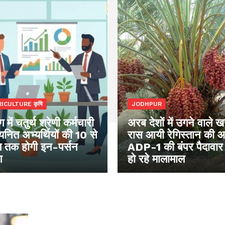
ICULTURE कृषि
JODHPUR
 में चतुर्थ श्रेणी कर्मचारी
अरब देशों में उगने वाले 
नित अभ्यर्थियों की 10 से
रास आयी रेगिस्तान की 
 तक होगी इन-पर्सन
ADP-1 की बंपर पैदावार
ग
हो रहे मालामाल