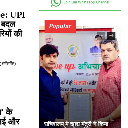
Join Our Whatsapp Channel
e: UPI
े बदल
Popular
रियों की
(अमेंडमेंट)
’ के
एमई और
सचिवालय मे खाद्य मंत्री ने किया