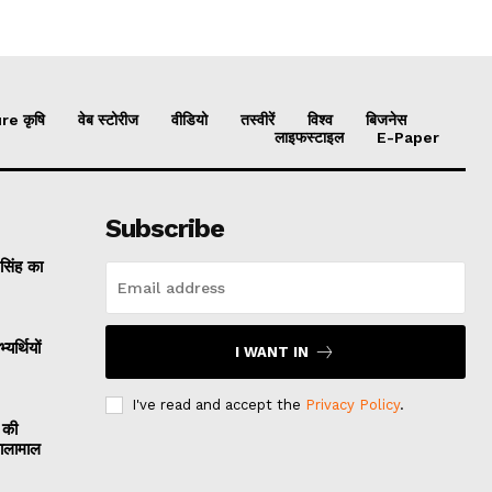
re कृषि
वेब स्टोरीज
वीडियो
तस्वीरें
विश्व
बिजनेस
लाइफस्टाइल
E-Paper
Subscribe
 सिंह का
यर्थियों
I WANT IN
I've read and accept the
Privacy Policy
.
 की
मालामाल