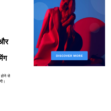
 और
िंग
होने से
ेगी।