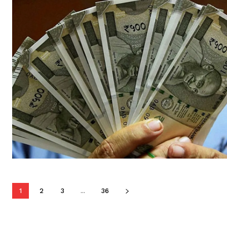
1
2
3
...
36