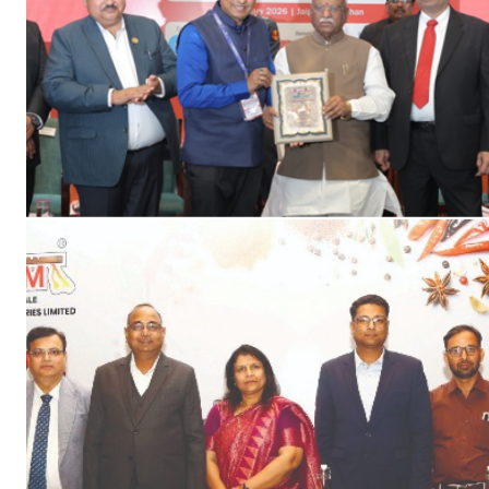
Jagruk 
Vishwasniy
Akhb
SUBSCRIB