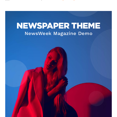
Jagruk Janta
Vishwasniya Hindi Akhbaar