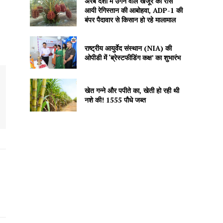
अरब देशों में उगने वाले खजूर को रास
आयी रेगिस्तान की आबोहवा, ADP-1 की
बंपर पैदावार से किसान हो रहे मालामाल
राष्ट्रीय आयुर्वेद संस्थान (NIA) की
ओपीडी में ‘ब्रेस्टफीडिंग कक्ष’ का शुभारंभ
खेत गन्ने और पपीते का, खेती हो रही थी
नशे की! 1555 पौधे जब्त