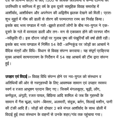
देश के विभिन्न क्षेत्रों से आए 1500 से अधिक अतिथियों व कन्या दानियों की
उपस्थिति व सानिध्य में हुए वर्ष के इस दूसरे सामूहिक विवाह समारोह में
आशीर्वाद, आशीर्वचन और अपनेपन की अद्वितीय झलक देखने को मिली। प्रातः
शुभ मुहूर्त में नीम की डाली से तोरण की परम्परागत रस्म का निर्वाह किया।
इसके बाद भव्य पण्डाल में गाते -झूमते हजारों लोगों के बीच नव-युगल ने एक-
दूसरे के गले में वरमाला डाली और तन- मन से एकाकार होने की परस्पर मौन
-स्वीकृति दी। इस दौरान जोड़ों पर गुलाब पुष्प की पंखुरियाँ की वर्षा होती रही।
इसके बाद भव्य पाण्डाल में निर्मित 54 वेदी -अग्निकुंड पर जोड़ों का आचार्य ने
वैदिक मंत्रों और विधि- विधान से विवाह संपन्न करवाया। यह संपूर्ण प्रक्रिया
मुख्य आचार्य सत्यनारायण के निर्देशन में 54 सह आचार्य की टीम द्वारा संपन्न
हुई।
उपहार एवं विदाई :-
विवाह विधि संपन्न होने पर नव-युगल को संस्थान व
अतिथियों की ओर से नवगृहस्थी के लिए आवश्यक सामान एवं उपहार स्वरूप
स्वर्ण व रजत आभूषण प्रदान किए गए। जिसमें मंगलसूत्र, चूड़ी, लोंग,
कर्णफूल, अंगूठी, रजत पायल, बिछिया आदि शामिल थे जब कि गृहस्थी के
सामान में गैस चूल्हा, पलंग -बिस्तर, अलमारी, संदूक, बर्तन, सिलाई मशीन, पानी
की टंकी आदि हैं। जोड़ों को दोपहर 2 बजे मंगल आशीर्वाद के साथ डोली में
विदाई हुई तथा संस्थान के वाहनों से उनके शहर/गांव तक पहुंचाया गया।