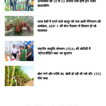
अभ्यर्थियों की 10 से 12 अगस्त तक होगी इन-पर्सन
काउंसलिंग
अरब देशों में उगने वाले खजूर को रास आयी रेगिस्तान की
SUBSCRIBE NOW
आबोहवा, ADP-1 की बंपर पैदावार से किसान हो रहे
मालामाल
Company
राष्ट्रीय आयुर्वेद संस्थान (NIA) की ओपीडी में
‘ब्रेस्टफीडिंग कक्ष’ का शुभारंभ
About
Contact us
Subscription Plans
खेत गन्ने और पपीते का, खेती हो रही थी नशे की! 1555
पौधे जब्त
My account