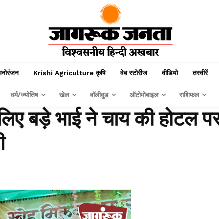
मनोरंजन
Krishi Agriculture कृषि
वेब स्टोरीज
वीडियो
तस्वीरें
धर्म/ज्योतिष
खेल
बॉलीवुड
ऑटोमोबाइल
राशिफल
िए बड़े भाई ने चाय की होटल प
ी