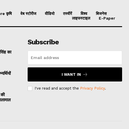
re कृषि
वेब स्टोरीज
वीडियो
तस्वीरें
विश्व
बिजनेस
लाइफस्टाइल
E-Paper
Subscribe
 सिंह का
यर्थियों
I WANT IN
I've read and accept the
Privacy Policy
.
 की
मालामाल