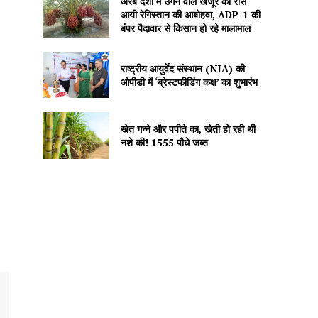
अरब देशों में उगने वाले खजूर को रास
आयी रेगिस्तान की आबोहवा, ADP-1 की
बंपर पैदावार से किसान हो रहे मालामाल
राष्ट्रीय आयुर्वेद संस्थान (NIA) की
ओपीडी में ‘ब्रेस्टफीडिंग कक्ष’ का शुभारंभ
खेत गन्ने और पपीते का, खेती हो रही थी
नशे की! 1555 पौधे जब्त