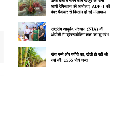
अरब देशों में उगने वाले खजूर को रास
आयी रेगिस्तान की आबोहवा, ADP-1 की
बंपर पैदावार से किसान हो रहे मालामाल
राष्ट्रीय आयुर्वेद संस्थान (NIA) की
ओपीडी में ‘ब्रेस्टफीडिंग कक्ष’ का शुभारंभ
खेत गन्ने और पपीते का, खेती हो रही थी
नशे की! 1555 पौधे जब्त