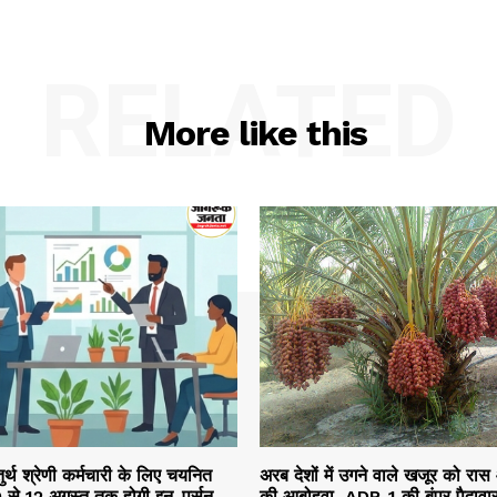
RELATED
More like this
तुर्थ श्रेणी कर्मचारी के लिए चयनित
अरब देशों में उगने वाले खजूर को रास
10 से 12 अगस्त तक होगी इन-पर्सन
की आबोहवा, ADP-1 की बंपर पैदावार