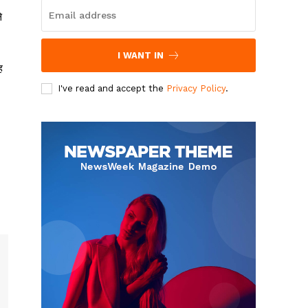
े
I WANT IN
ह
I've read and accept the
Privacy Policy
.