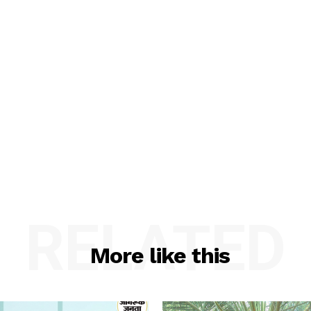
Contact us
Subscription Plans
My account
E NOW
RELATED
More like this