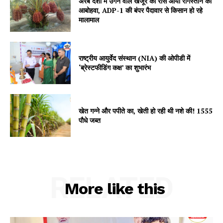
अरब देशों में उगने वाले खजूर को रास आयी रेगिस्तान की
Contact us
आबोहवा, ADP-1 की बंपर पैदावार से किसान हो रहे
Subscription Plans
मालामाल
My account
राष्ट्रीय आयुर्वेद संस्थान (NIA) की ओपीडी में
‘ब्रेस्टफीडिंग कक्ष’ का शुभारंभ
खेत गन्ने और पपीते का, खेती हो रही थी नशे की! 1555
पौधे जब्त
RELATED
More like this