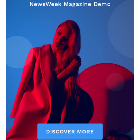
Jagruk Janta
Vishwasniya Hindi Akhbaar