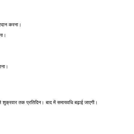
Janta
a Hindi
्रदान करना।
aar
ाना।
Company
About
Contact us
करना।
Subscription Plans
My account
से शुक्रवार तक प्रतिदिन। बाद में समायवधि बढ़ाई जाएगी।
E NOW