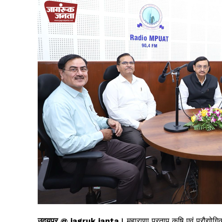
उदयपुर @ jagruk janta।
महाराणा प्रताप कृषि एवं प्रौद्योग